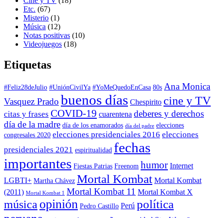
Cine y TV
(18)
Etc.
(67)
Misterio
(1)
Música
(12)
Notas positivas
(10)
Videojuegos
(18)
Etiquetas
Ana Monica
#Feliz28deJulio
#UniónCivilYa
#YoMeQuedoEnCasa
80s
buenos días
cine y TV
Vasquez Prado
Chespirito
COVID-19
deberes y derechos
citas y frases
cuarentena
día de la madre
día de los enamorados
elecciones
día del padre
elecciones presidenciales 2016
elecciones
congresales 2020
fechas
presidenciales 2021
espiritualidad
importantes
humor
Internet
Fiestas Patrias
Freenom
Mortal Kombat
LGBTI+
Mortal Kombat
Martha Chávez
Mortal Kombat 11
(2011)
Mortal Kombat X
Mortal Kombat 1
opinión
política
música
Perú
Pedro Castillo