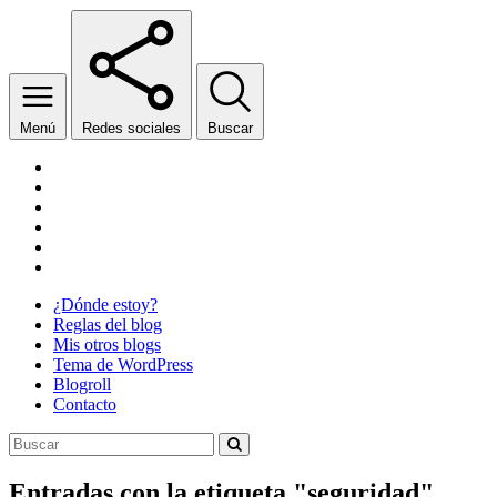
Menú
Redes sociales
Buscar
Facebook
Twitter
YouTube
Wikipedia
SoundCloud
Twitch
¿Dónde estoy?
Reglas del blog
Mis otros blogs
Tema de WordPress
Blogroll
Contacto
Entradas con la etiqueta "
seguridad
"