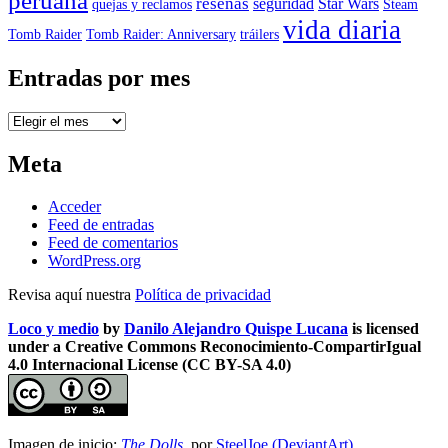
peruana
reseñas
seguridad
Star Wars
quejas y reclamos
Steam
vida diaria
Tomb Raider
Tomb Raider: Anniversary
tráilers
Entradas por mes
Entradas
por
mes
Meta
Acceder
Feed de entradas
Feed de comentarios
WordPress.org
Revisa aquí nuestra
Política de privacidad
Loco y medio
by
Danilo Alejandro Quispe Lucana
is licensed
under a Creative Commons Reconocimiento-CompartirIgual
4.0 Internacional License (CC BY-SA 4.0)
Imagen de inicio:
The Dolls
, por
SteelJoe (DeviantArt)