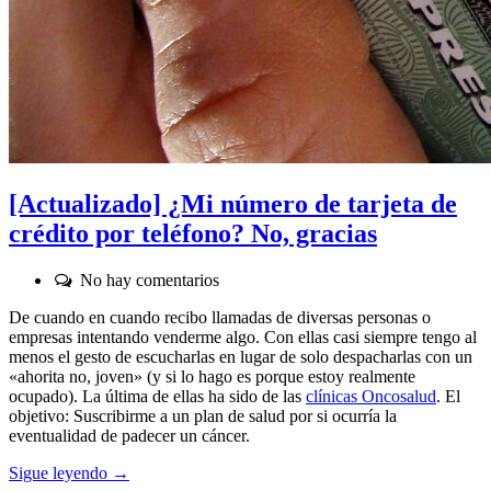
[Actualizado] ¿Mi número de tarjeta de
crédito por teléfono? No, gracias
Comentarios:
No hay comentarios
De cuando en cuando recibo llamadas de diversas personas o
empresas intentando venderme algo. Con ellas casi siempre tengo al
menos el gesto de escucharlas en lugar de solo despacharlas con un
«ahorita no, joven» (y si lo hago es porque estoy realmente
ocupado). La última de ellas ha sido de las
clínicas Oncosalud
. El
objetivo: Suscribirme a un plan de salud por si ocurría la
eventualidad de padecer un cáncer.
Sigue leyendo →