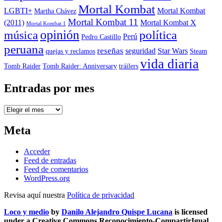
Mortal Kombat
LGBTI+
Mortal Kombat
Martha Chávez
Mortal Kombat 11
(2011)
Mortal Kombat X
Mortal Kombat 1
opinión
política
música
Perú
Pedro Castillo
peruana
reseñas
seguridad
Star Wars
quejas y reclamos
Steam
vida diaria
Tomb Raider
Tomb Raider: Anniversary
tráilers
Entradas por mes
Entradas
por
mes
Meta
Acceder
Feed de entradas
Feed de comentarios
WordPress.org
Revisa aquí nuestra
Política de privacidad
Loco y medio
by
Danilo Alejandro Quispe Lucana
is licensed
under a Creative Commons Reconocimiento-CompartirIgual