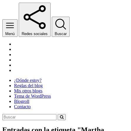
Menú
Redes sociales
Buscar
Facebook
Twitter
YouTube
Wikipedia
SoundCloud
Twitch
¿Dónde estoy?
Reglas del blog
Mis otros blogs
Tema de WordPress
Blogroll
Contacto
Entradas con la etiqueta "
Martha