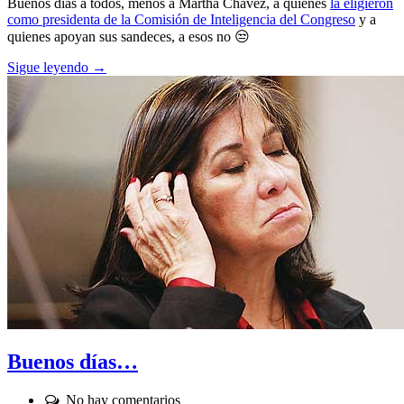
Buenos días a todos, menos a Martha Chávez, a quienes
la eligieron
como presidenta de la Comisión de Inteligencia del Congreso
y a
quienes apoyan sus sandeces, a esos no 😒
Sigue leyendo →
Buenos días…
Comentarios:
No hay comentarios