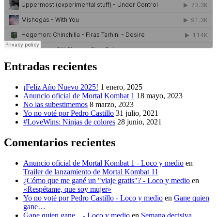
Entradas recientes
¡Feliz Año Nuevo 2025!
1 enero, 2025
Anuncio oficial de Mortal Kombat 1
18 mayo, 2023
No las subestimemos
8 marzo, 2023
Yo no voté por Pedro Castillo
31 julio, 2021
#LoveWins: Ninjas de colores
28 junio, 2021
Comentarios recientes
Anuncio oficial de Mortal Kombat 1 - Loco y medio
en
Trailer de lanzamiento de Mortal Kombat 11
¿Cómo que me gané un "viaje gratis"? - Loco y medio
en
«Respétame, que soy mujer»
Yo no voté por Pedro Castillo - Loco y medio
en
Gane quien
gane…
Gane quien gane... - Loco y medio
en
Semana decisiva