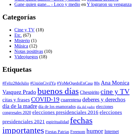
Gane quien gane... - Loco y medio
en
Y lograron su venganza
Categorías
Cine y TV
(18)
Etc.
(67)
Misterio
(1)
Música
(12)
Notas positivas
(10)
Videojuegos
(18)
Etiquetas
Ana Monica
#Feliz28deJulio
#UniónCivilYa
#YoMeQuedoEnCasa
80s
buenos días
cine y TV
Vasquez Prado
Chespirito
COVID-19
deberes y derechos
citas y frases
cuarentena
día de la madre
día de los enamorados
elecciones
día del padre
elecciones presidenciales 2016
elecciones
congresales 2020
fechas
presidenciales 2021
espiritualidad
importantes
humor
Internet
Fiestas Patrias
Freenom