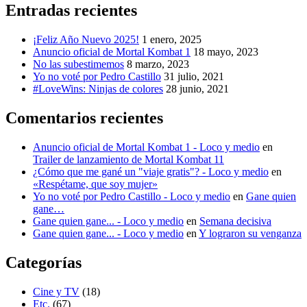
Entradas recientes
¡Feliz Año Nuevo 2025!
1 enero, 2025
Anuncio oficial de Mortal Kombat 1
18 mayo, 2023
No las subestimemos
8 marzo, 2023
Yo no voté por Pedro Castillo
31 julio, 2021
#LoveWins: Ninjas de colores
28 junio, 2021
Comentarios recientes
Anuncio oficial de Mortal Kombat 1 - Loco y medio
en
Trailer de lanzamiento de Mortal Kombat 11
¿Cómo que me gané un "viaje gratis"? - Loco y medio
en
«Respétame, que soy mujer»
Yo no voté por Pedro Castillo - Loco y medio
en
Gane quien
gane…
Gane quien gane... - Loco y medio
en
Semana decisiva
Gane quien gane... - Loco y medio
en
Y lograron su venganza
Categorías
Cine y TV
(18)
Etc.
(67)