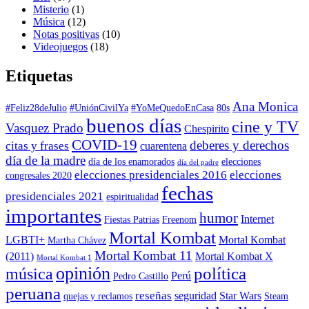
Misterio
(1)
Música
(12)
Notas positivas
(10)
Videojuegos
(18)
Etiquetas
Ana Monica
#Feliz28deJulio
#UniónCivilYa
#YoMeQuedoEnCasa
80s
buenos días
cine y TV
Vasquez Prado
Chespirito
COVID-19
deberes y derechos
citas y frases
cuarentena
día de la madre
día de los enamorados
elecciones
día del padre
elecciones presidenciales 2016
elecciones
congresales 2020
fechas
presidenciales 2021
espiritualidad
importantes
humor
Internet
Fiestas Patrias
Freenom
Mortal Kombat
LGBTI+
Mortal Kombat
Martha Chávez
Mortal Kombat 11
(2011)
Mortal Kombat X
Mortal Kombat 1
opinión
política
música
Perú
Pedro Castillo
peruana
reseñas
seguridad
Star Wars
quejas y reclamos
Steam