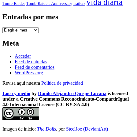
vida diaria
Tomb Raider
Tomb Raider: Anniversary
tráilers
Entradas por mes
Entradas
por
mes
Meta
Acceder
Feed de entradas
Feed de comentarios
WordPress.org
Revisa aquí nuestra
Política de privacidad
Loco y medio
by
Danilo Alejandro Quispe Lucana
is licensed
under a Creative Commons Reconocimiento-CompartirIgual
4.0 Internacional License (CC BY-SA 4.0)
Imagen de inicio:
The Dolls
, por
SteelJoe (DeviantArt)