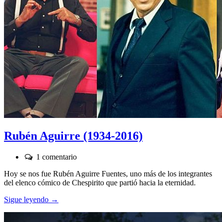
Rubén Aguirre (1934-2016)
Comentarios:
1 comentario
Hoy se nos fue Rubén Aguirre Fuentes, uno más de los integrantes
del elenco cómico de Chespirito que partió hacia la eternidad.
Sigue leyendo →