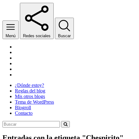
Menú
Redes sociales
Buscar
Facebook
Twitter
YouTube
Wikipedia
SoundCloud
Twitch
¿Dónde estoy?
Reglas del blog
Mis otros blogs
Tema de WordPress
Blogroll
Contacto
Entradas con la etiqueta "
Chespirito
"