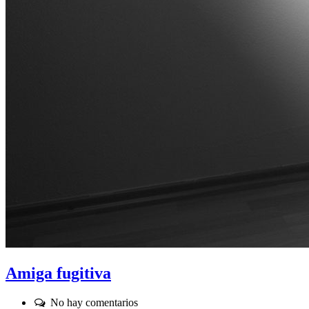
Amiga fugitiva
Comentarios:
No hay comentarios