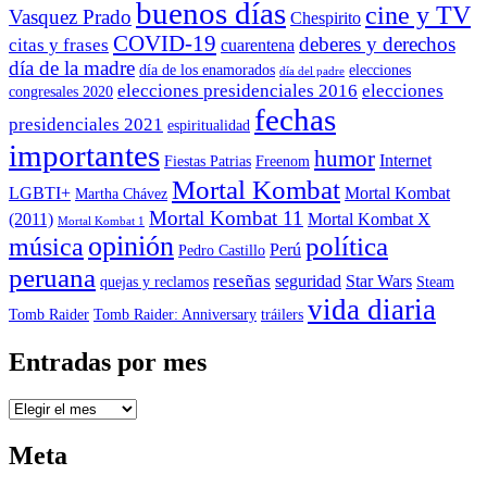
buenos días
cine y TV
Vasquez Prado
Chespirito
COVID-19
deberes y derechos
citas y frases
cuarentena
día de la madre
día de los enamorados
elecciones
día del padre
elecciones presidenciales 2016
elecciones
congresales 2020
fechas
presidenciales 2021
espiritualidad
importantes
humor
Internet
Fiestas Patrias
Freenom
Mortal Kombat
LGBTI+
Mortal Kombat
Martha Chávez
Mortal Kombat 11
(2011)
Mortal Kombat X
Mortal Kombat 1
opinión
política
música
Perú
Pedro Castillo
peruana
reseñas
seguridad
Star Wars
quejas y reclamos
Steam
vida diaria
Tomb Raider
Tomb Raider: Anniversary
tráilers
Entradas por mes
Entradas
por
mes
Meta