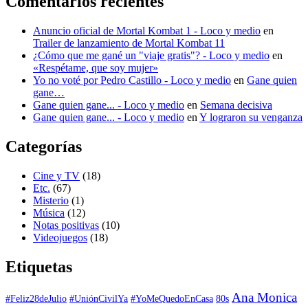
Comentarios recientes
Anuncio oficial de Mortal Kombat 1 - Loco y medio
en
Trailer de lanzamiento de Mortal Kombat 11
¿Cómo que me gané un "viaje gratis"? - Loco y medio
en
«Respétame, que soy mujer»
Yo no voté por Pedro Castillo - Loco y medio
en
Gane quien
gane…
Gane quien gane... - Loco y medio
en
Semana decisiva
Gane quien gane... - Loco y medio
en
Y lograron su venganza
Categorías
Cine y TV
(18)
Etc.
(67)
Misterio
(1)
Música
(12)
Notas positivas
(10)
Videojuegos
(18)
Etiquetas
Ana Monica
#Feliz28deJulio
#UniónCivilYa
#YoMeQuedoEnCasa
80s