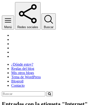
Menú
Redes sociales
Buscar
Facebook
Twitter
YouTube
Wikipedia
SoundCloud
Twitch
¿Dónde estoy?
Reglas del blog
Mis otros blogs
Tema de WordPress
Blogroll
Contacto
Entradas con la etiqueta "
Internet
"