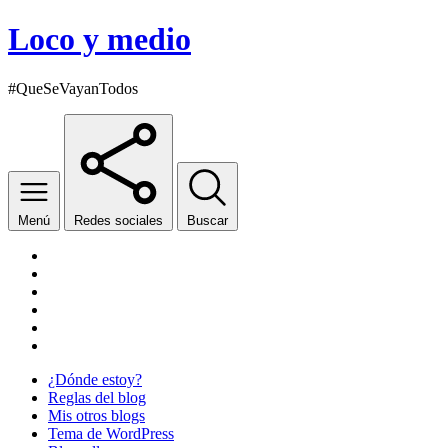
Loco y medio
#QueSeVayanTodos
Menú
Redes sociales
Buscar
Facebook
Twitter
YouTube
Wikipedia
SoundCloud
Twitch
¿Dónde estoy?
Reglas del blog
Mis otros blogs
Tema de WordPress