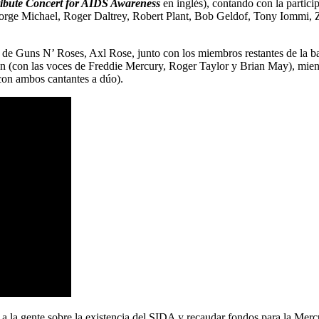
ibute Concert for AIDS Awareness
en inglés), contando con la partic
rge Michael, Roger Daltrey, Robert Plant, Bob Geldof, Tony Iommi, Zu
sta de Guns N’ Roses, Axl Rose, junto con los miembros restantes de la
n (con las voces de Freddie Mercury, Roger Taylor y Brian May), mientra
o con ambos cantantes a dúo).
r a la gente sobre la existencia del SIDA y recaudar fondos para la Merc