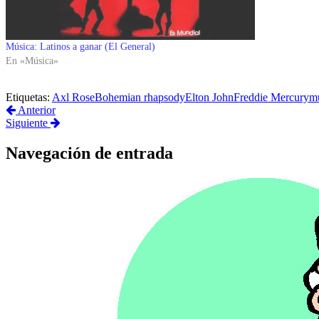
Música: Latinos a ganar (El General)
En «Música»
Etiquetas:
Axl Rose
Bohemian rhapsody
Elton John
Freddie Mercury
m
Anterior
Siguiente
Navegación de entrada