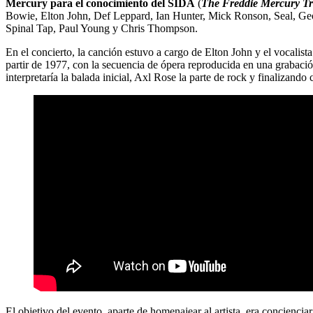
Mercury para el conocimiento del SIDA
(
The Freddie Mercury Tr
Bowie, Elton John, Def Leppard, Ian Hunter, Mick Ronson, Seal, Geo
Spinal Tap, Paul Young y Chris Thompson.
En el concierto, la canción estuvo a cargo de Elton John y el vocali
partir de 1977, con la secuencia de ópera reproducida en una grabació
interpretaría la balada inicial, Axl Rose la parte de rock y finalizand
El objetivo del evento, aparte de homenajear al artista, era conciencia