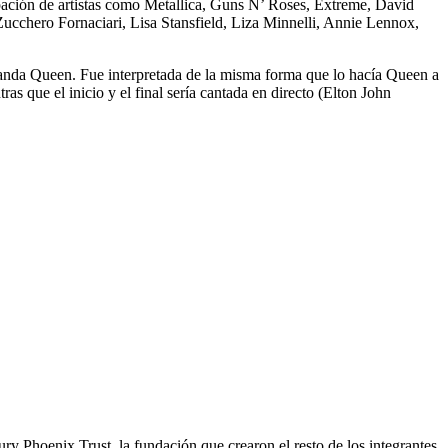
ipación de artistas como Metallica, Guns N’ Roses, Extreme, David
cchero Fornaciari, Lisa Stansfield, Liza Minnelli, Annie Lennox,
 banda Queen. Fue interpretada de la misma forma que lo hacía Queen a
s que el inicio y el final sería cantada en directo (Elton John
ury Phoenix Trust, la fundación que crearon el resto de los integrantes