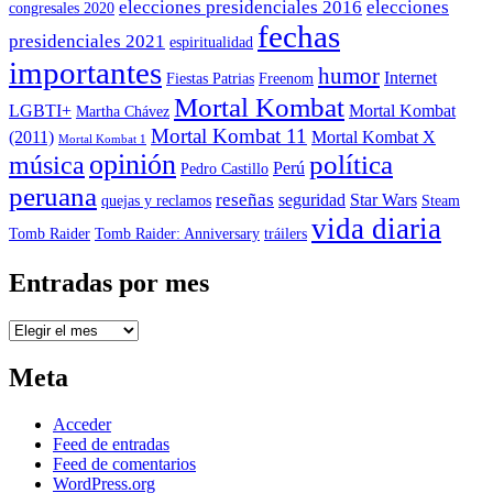
elecciones presidenciales 2016
elecciones
congresales 2020
fechas
presidenciales 2021
espiritualidad
importantes
humor
Internet
Fiestas Patrias
Freenom
Mortal Kombat
LGBTI+
Mortal Kombat
Martha Chávez
Mortal Kombat 11
(2011)
Mortal Kombat X
Mortal Kombat 1
opinión
política
música
Perú
Pedro Castillo
peruana
reseñas
seguridad
Star Wars
quejas y reclamos
Steam
vida diaria
Tomb Raider
Tomb Raider: Anniversary
tráilers
Entradas por mes
Entradas
por
mes
Meta
Acceder
Feed de entradas
Feed de comentarios
WordPress.org