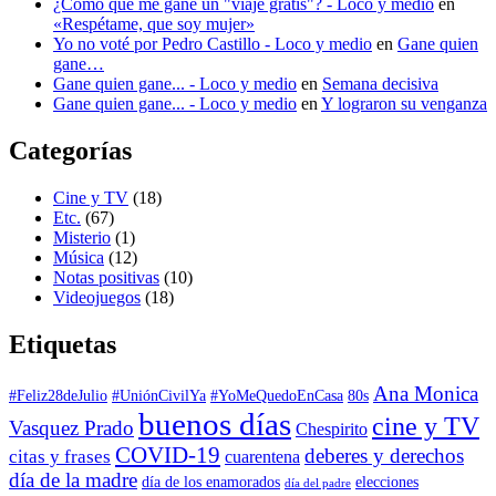
¿Cómo que me gané un "viaje gratis"? - Loco y medio
en
«Respétame, que soy mujer»
Yo no voté por Pedro Castillo - Loco y medio
en
Gane quien
gane…
Gane quien gane... - Loco y medio
en
Semana decisiva
Gane quien gane... - Loco y medio
en
Y lograron su venganza
Categorías
Cine y TV
(18)
Etc.
(67)
Misterio
(1)
Música
(12)
Notas positivas
(10)
Videojuegos
(18)
Etiquetas
Ana Monica
#Feliz28deJulio
#UniónCivilYa
#YoMeQuedoEnCasa
80s
buenos días
cine y TV
Vasquez Prado
Chespirito
COVID-19
deberes y derechos
citas y frases
cuarentena
día de la madre
día de los enamorados
elecciones
día del padre