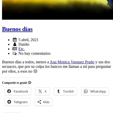
Buenos días
Fecha:
5 abril, 2021
Autor:
Danilo
Etc.
Comentarios:
No hay comentarios
Buenos días a todos, menos a
Ana Monica Vasquez Prado
y sus dos
secuaces, que por su culpa los bancos me llaman a mí para preguntar
por ellos, a esos no 😒
Compartir es gratis 🙂
Facebook
X
Tumblr
WhatsApp
Telegram
Más