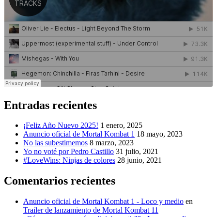
Entradas recientes
¡Feliz Año Nuevo 2025!
1 enero, 2025
Anuncio oficial de Mortal Kombat 1
18 mayo, 2023
No las subestimemos
8 marzo, 2023
Yo no voté por Pedro Castillo
31 julio, 2021
#LoveWins: Ninjas de colores
28 junio, 2021
Comentarios recientes
Anuncio oficial de Mortal Kombat 1 - Loco y medio
en
Trailer de lanzamiento de Mortal Kombat 11