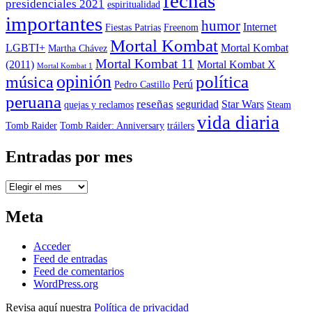
fechas
presidenciales 2021
espiritualidad
importantes
humor
Internet
Fiestas Patrias
Freenom
Mortal Kombat
LGBTI+
Mortal Kombat
Martha Chávez
Mortal Kombat 11
(2011)
Mortal Kombat X
Mortal Kombat 1
opinión
política
música
Perú
Pedro Castillo
peruana
reseñas
seguridad
Star Wars
quejas y reclamos
Steam
vida diaria
Tomb Raider
Tomb Raider: Anniversary
tráilers
Entradas por mes
Entradas
por
mes
Meta
Acceder
Feed de entradas
Feed de comentarios
WordPress.org
Revisa aquí nuestra
Política de privacidad