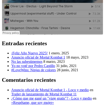
Entradas recientes
¡Feliz Año Nuevo 2025!
1 enero, 2025
Anuncio oficial de Mortal Kombat 1
18 mayo, 2023
No las subestimemos
8 marzo, 2023
Yo no voté por Pedro Castillo
31 julio, 2021
#LoveWins: Ninjas de colores
28 junio, 2021
Comentarios recientes
Anuncio oficial de Mortal Kombat 1 - Loco y medio
en
Trailer de lanzamiento de Mortal Kombat 11
¿Cómo que me gané un "viaje gratis"? - Loco y medio
en
«Respétame, que soy mujer»