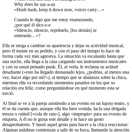
Why does he say-a-ay
«Hush hush, keep it down now, voices carry…»
Cuando le digo que me estoy enamorando,
¿por qué él dice-e-e
«Silencio, silencio, reprímelo, [los demás] se
enterarán…»?
Ella se niega a cambiar su apariencia y dejar su actividad musical,
pero él insiste en su pedido, y con el paso del tiempo lo hace de
forma cada vez más agresiva. La situación va escalando hasta que
una noche, ella llega a la casa cargando sus instrumentos musicales
y con su usual peinado punk. Él, al verla, le reclama su actitud
desafiante («esto ha llegado demasiado lejos, ¿podrías, al menos una
vez, hacer algo por mí?»), al tiempo que se abalanza sobre la chica,
mientras ella va recordando momentos pasados en los que su
relación era feliz, como preguntándose en qué momento esta se
torció.
Al final se ve a la pareja asistiendo a un evento en un lujoso teatro, y
él se da cuenta que, aunque ella iba bien vestida, lucía una delgada
trenza o
rattail
[«cola de rata»], algo «impropio» para un evento de
etiqueta. A él no le gusta este detalle y le hace un gesto
desaprobatorio. Y bastó aquel gesto para hacer a la chica reaccionar:
Algunas palabras comienzan a salir de su boca, llamando la atención