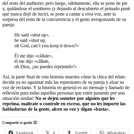
del resto del auditorio; pero luego, súbitamente, ella se pone de pie
y, quitándose el sombrero (y dejando al descubierto el peinado
punk
que nunca dejó de lucir), se pone a cantar a viva voz, ante la
sorpresa del resto de la concurrencia y el gesto avergonzado de su
pareja:
He said «shut up»,
he said «shut up,
oh God, can’t you keep it down?»
Él me dijo «cállate»,
él me dijo «cállate,
oh Dios, ¿no puedes reprimirlo?»
Así, la parte final de esta historia muestra cómo la chica del relato
decide ya no aguantar más las represiones de su pareja y alzar su
voz de reclamo. Y la historia en general es un mensaje y llamado de
reflexión para todas aquellas personas que estén pasando por una
situación similar:
No se dejen someter por alguien que les
reprima, maltrate o controle en exceso, que no les importe las
habladurías de la gente, alcen su voz y digan «basta»
.
Compartir es gratis 🙂
Facebook
X
Tumblr
WhatsApp