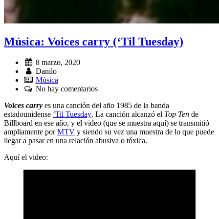
Música: Voices carry (‘Til Tuesday)
Fecha:
8 marzo, 2020
Autor:
Danilo
Música
Comentarios:
No hay comentarios
Voices carry
es una canción del año 1985 de la banda
estadounidense
‘Til Tuesday
. La canción alcanzó el
Top Ten
de
Billboard en ese año, y el video (que se muestra aquí) se transmitió
ampliamente por
MTV
y siendo su vez una muestra de lo que puede
llegar a pasar en una relación abusiva o tóxica.
Aquí el video: