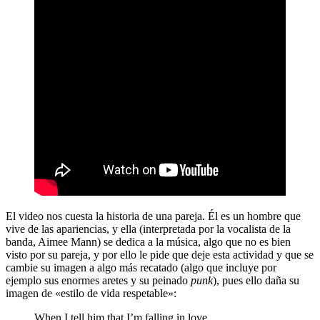
El video nos cuesta la historia de una pareja. Él es un hombre que
vive de las apariencias, y ella (interpretada por la vocalista de la
banda, Aimee Mann) se dedica a la música, algo que no es bien
visto por su pareja, y por ello le pide que deje esta actividad y que se
cambie su imagen a algo más recatado (algo que incluye por
ejemplo sus enormes aretes y su peinado
punk
), pues ello daña su
imagen de «estilo de vida respetable»:
When I tell him that I’m falling in love